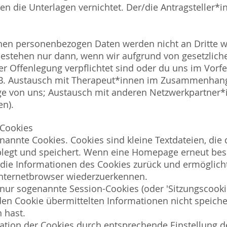
den die Unterlagen vernichtet. Der/die Antragsteller*i
en personenbezogen Daten werden nicht an Dritte w
stehen nur dann, wenn wir aufgrund von gesetzlic
r Offenlegung verpflichtet sind oder du uns im Vorfe
(z.B. Austausch mit Therapeut*innen im Zusammenhang
e von uns; Austausch mit anderen Netzwerkpartner*
en).
 Cookies
annte Cookies. Cookies sind kleine Textdateien, die 
legt und speichert. Wenn eine Homepage erneut besu
 die Informationen des Cookies zurück und ermöglich
nternetbrowser wiederzuerkennen.
 nur sogenannte Session-Cookies (oder 'Sitzungscooki
den Cookie übermittelten Informationen nicht speich
 hast.
lation der Cookies durch entsprechende Einstellung d