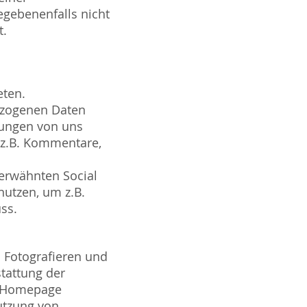
egebenenfalls nicht
t.
eten.
ezogenen Daten
tungen von uns
 z.B. Kommentare,
 erwähnten Social
nutzen, um z.B.
ss.
 Fotografieren und
tattung der
er Homepage
utzung von