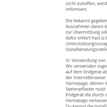
nicht zutreffen, wer
informiert.
Die bekannt gegeben
Ausnahmen davon be
zur Übermittlung ode
dafür erklärt hast 
Unterstützungszusag
Sozialberatungsstell
IV. Verwendung von
Wir verwenden sogen
auf dem Endgerät ab
der Internetbrowser
Homepage, deinen I
Seelenpflaster nutzt
Endgerät die durch 
Homepage verlassen
Du kannst die Instal