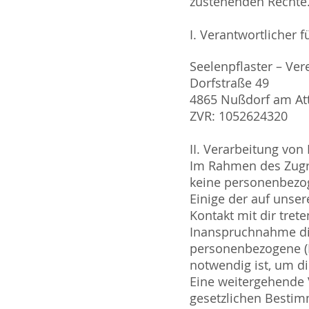
zustehenden Rechte
I. Verantwortlicher 
Seelenpflaster – Ve
Dorfstraße 49
4865 Nußdorf am At
ZVR: 1052624320
II. Verarbeitung von
Im Rahmen des Zugr
keine personenbezo
Einige der auf unse
Kontakt mit dir trete
Inanspruchnahme die
personenbezogene (Ko
notwendig ist, um di
Eine weitergehende V
gesetzlichen Bestim