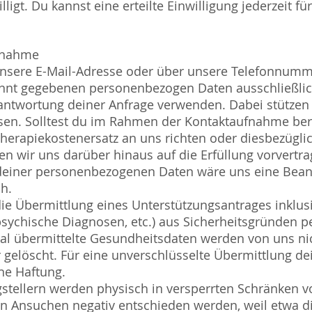
ligt. Du kannst eine erteilte Einwilligung jederzeit fü
ufnahme
sere E-Mail-Adresse oder über unsere Telefonnumme
annt gegebenen personenbezogen Daten ausschließli
ntwortung deiner Anfrage verwenden. Dabei stützen 
ssen. Solltest du im Rahmen der Kontaktaufnahme ber
herapiekostenersatz an uns richten oder diesbezügli
n wir uns darüber hinaus auf die Erfüllung vorvertrag
deiner personenbezogenen Daten wäre uns eine Bean
ch.
die Übermittlung eines Unterstützungsantrages inklusiv
sychische Diagnosen, etc.) aus Sicherheitsgründen p
ital übermittelte Gesundheitsdaten werden von uns nic
 gelöscht. Für eine unverschlüsselte Übermittlung de
ne Haftung.
gstellern werden physisch in versperrten Schränken 
in Ansuchen negativ entschieden werden, weil etwa di