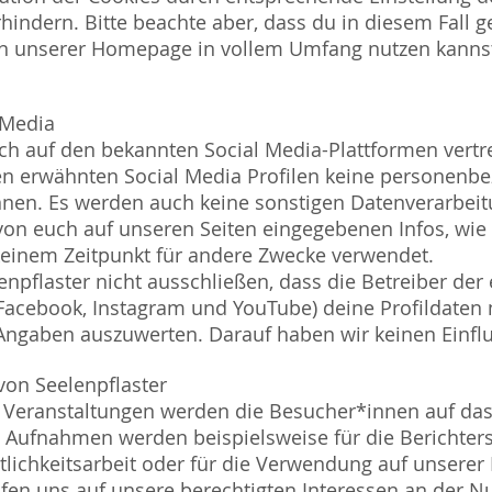
indern. Bitte beachte aber, dass du in diesem Fall g
en unserer Homepage in vollem Umfang nutzen kanns
l Media
uch auf den bekannten Social Media-Plattformen vertr
en erwähnten Social Media Profilen keine personenb
nen. Es werden auch keine sonstigen Datenverarbei
n euch auf unseren Seiten eingegebenen Infos, wie
einem Zeitpunkt für andere Zwecke verwendet.
enpflaster nicht ausschließen, dass die Betreiber der
Facebook, Instagram und YouTube) deine Profildaten 
Angaben auszuwerten. Darauf haben wir keinen Einflu
 von Seelenpflaster
n Veranstaltungen werden die Besucher*innen auf das
 Aufnahmen werden beispielsweise für die Berichters
ntlichkeitsarbeit oder für die Verwendung auf unser
ufen uns auf unsere berechtigten Interessen an der N