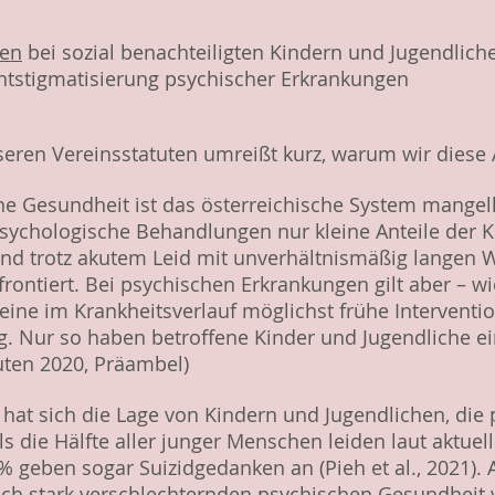
ten
bei sozial benachteiligten Kindern und Jugendlic
 Entstigmatisierung psychischer Erkrankungen
ren Vereinsstatuten umreißt kurz, warum wir diese Ar
che Gesundheit ist das österreichische System mangel
sychologische Behandlungen nur kleine Anteile der 
ind trotz akutem Leid mit unverhältnismäßig langen W
frontiert. Bei psychischen Erkrankungen gilt aber – wi
 eine im Krankheitsverlauf möglichst frühe Interventi
. Nur so haben betroffene Kinder und Jugendliche e
uten 2020, Präambel)
at sich die Lage von Kindern und Jugendlichen, die p
ls die Hälfte aller junger Menschen leiden laut aktue
geben sogar Suizidgedanken an (Pieh et al., 2021).
r sich stark verschlechternden psychischen Gesundhei