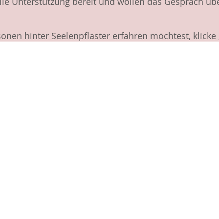
elle Unterstützung bereit und wollen das Gespräch üb
nen hinter Seelenpflaster erfahren möchtest, klicke