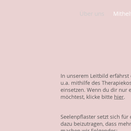
Über uns
Mithel
In unserem Leitbild erfährs
u.a. mithilfe des Therapiek
einsetzen. Wenn du dir nur 
möchtest, klicke bitte
hier
.
Seelenpflaster setzt sich fü
dazu beizutragen, dass mehr
machen wir Folgendes: