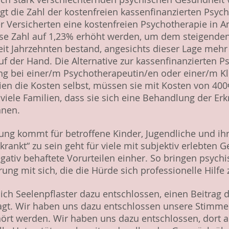
liegt die Zahl der kostenfreien kassenfinanzierten Psy
er Versicherten eine kostenfreien Psychotherapie in
ese Zahl auf 1,23% erhöht werden, um dem steigende
 seit Jahrzehnten bestand, angesichts dieser Lage me
uf der Hand. Die Alternative zur kassenfinanzierten Ps
ng bei einer/m Psychotherapeutin/en oder einer/m Kl
ilien die Kosten selbst, müssen sie mit Kosten von 4
viele Familien, dass sie sich eine Behandlung der Er
önnen.
tung kommt für betroffene Kinder, Jugendliche und ihre
krankt“ zu sein geht für viele mit subjektiv erlebten
gativ behaftete Vorurteilen einher. So bringen psych
rung mit sich, die die Hürde sich professionelle Hilfe
ich Seelenpflaster dazu entschlossen, einen Beitrag d
agt. Wir haben uns dazu entschlossen unsere Stimmen
ört werden. Wir haben uns dazu entschlossen, dort 